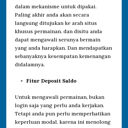
dalam mekanisme untuk dipakai.
Paling akhir anda akan secara
langsung ditujukan ke arah situs
khusus permainan. dan disitu anda
dapat mengawali serunya bermain
yang anda harapkan. Dan mendapatkan
sebanyaknya kesempatan kemenangan
didalamnya.
Fitur Deposit Saldo
Untuk mengawali permainan, bukan
login saja yang perlu anda kerjakan.
Tetapi anda pun perlu memperhatikan
keperluan modal. karena ini menolong