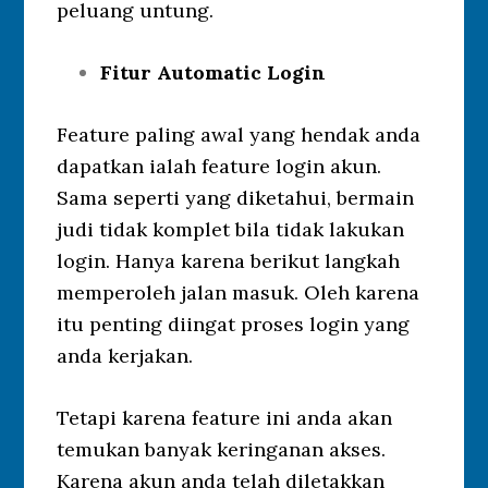
peluang untung.
Fitur Automatic Login
Feature paling awal yang hendak anda
dapatkan ialah feature login akun.
Sama seperti yang diketahui, bermain
judi tidak komplet bila tidak lakukan
login. Hanya karena berikut langkah
memperoleh jalan masuk. Oleh karena
itu penting diingat proses login yang
anda kerjakan.
Tetapi karena feature ini anda akan
temukan banyak keringanan akses.
Karena akun anda telah diletakkan