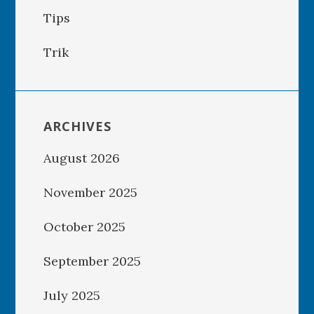
Tips
Trik
ARCHIVES
August 2026
November 2025
October 2025
September 2025
July 2025