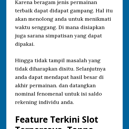
Karena beragam jenis permainan
terbaik dapat didapat gampang. Hal itu
akan menolong anda untuk menikmati
waktu senggang. Di mana disiapkan
juga sarana simpatisan yang dapat
dipakai.
Hingga tidak tampil masalah yang
tidak diharapkan disitu. Selanjutnya
anda dapat mendapat hasil besar di
akhir permainan. dan datangkan
nominal fenomenal untuk isi saldo
rekening individu anda.
Feature Terkini Slot