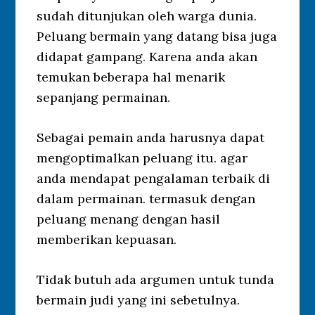
sudah ditunjukan oleh warga dunia.
Peluang bermain yang datang bisa juga
didapat gampang. Karena anda akan
temukan beberapa hal menarik
sepanjang permainan.
Sebagai pemain anda harusnya dapat
mengoptimalkan peluang itu. agar
anda mendapat pengalaman terbaik di
dalam permainan. termasuk dengan
peluang menang dengan hasil
memberikan kepuasan.
Tidak butuh ada argumen untuk tunda
bermain judi yang ini sebetulnya.