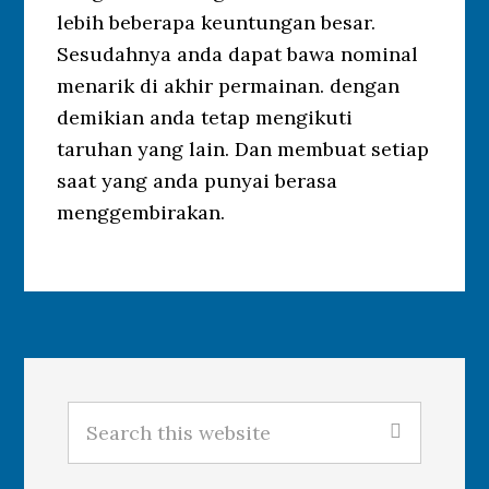
lebih beberapa keuntungan besar.
Sesudahnya anda dapat bawa nominal
menarik di akhir permainan. dengan
demikian anda tetap mengikuti
taruhan yang lain. Dan membuat setiap
saat yang anda punyai berasa
menggembirakan.
Primary
Sidebar
Search
this
website