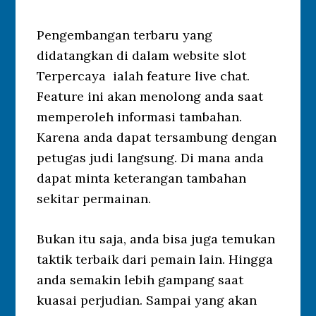
Pengembangan terbaru yang
didatangkan di dalam website slot
Terpercaya ialah feature live chat.
Feature ini akan menolong anda saat
memperoleh informasi tambahan.
Karena anda dapat tersambung dengan
petugas judi langsung. Di mana anda
dapat minta keterangan tambahan
sekitar permainan.
Bukan itu saja, anda bisa juga temukan
taktik terbaik dari pemain lain. Hingga
anda semakin lebih gampang saat
kuasai perjudian. Sampai yang akan