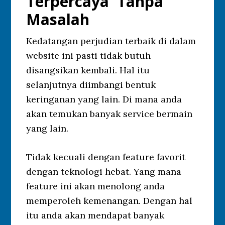
Terpercaya Tanpa
Masalah
Kedatangan perjudian terbaik di dalam
website ini pasti tidak butuh
disangsikan kembali. Hal itu
selanjutnya diimbangi bentuk
keringanan yang lain. Di mana anda
akan temukan banyak service bermain
yang lain.
Tidak kecuali dengan feature favorit
dengan teknologi hebat. Yang mana
feature ini akan menolong anda
memperoleh kemenangan. Dengan hal
itu anda akan mendapat banyak