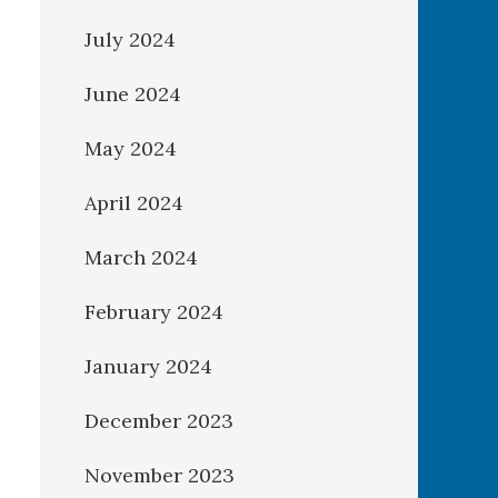
July 2024
June 2024
May 2024
April 2024
March 2024
February 2024
January 2024
December 2023
November 2023