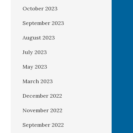
October 2023
September 2023
August 2023
July 2023
May 2023
March 2023
December 2022
November 2022
September 2022