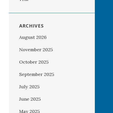
ARCHIVES
August 2026
November 2025
October 2025
September 2025
July 2025
June 2025
May 2025