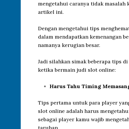
mengetahui caranya tidak masalah 
artikel ini.
Dengan mengetahui tips menghemat
dalam mendapatkan kemenangan besa
namanya kerugian besar.
Jadi silahkan simak beberapa tips 
ketika bermain judi slot online:
Harus Tahu Timing Memasang
Tips pertama untuk para player ya
slot online adalah harus mengetahu
sebagai player kamu wajib mengeta
taruhan.